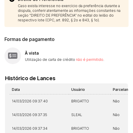
Caso exista interesse no exercício da preferência durante a
disputa, conferir atentamente as informações constantes na
seção “DIREITO DE PREFERÊNCIA” no edital do leilão do
respectivo lote (CPC, art. 892, § 2o e 843, § 1o).
Formas de pagamento
Habilite-se para efetuar lances ou
Histórico de Propostas
propostas
Envie sua Proposta
À vista
(Art. 895, CPC)
Data
Usuário
Valor
Utilização de carta de crédito
não é permitido
.
14/04/2025 18:43:11
TIAGOFELIPE
R$ 1,00
Clique aqui para fazer login
14/04/2025 18:43:11
TIAGOFELIPE
R$ 1,00
Histórico de Lances
14/04/2025 18:43:11
TIAGOFELIPE
R$ 1,00
Data
Usuário
Parcelame
14/03/2026 09:37:40
BRIGATTO
Não
14/03/2026 09:37:35
SLEAL
Não
14/03/2026 09:37:34
BRIGATTO
Não