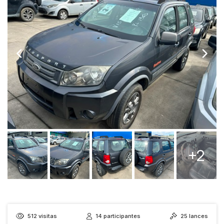
+2
512
visitas
14
participantes
25
lances