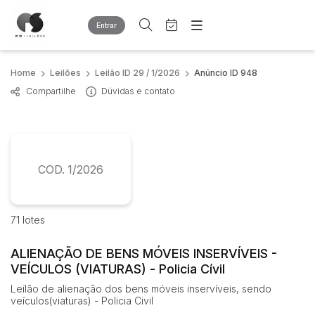
Entrar
Criar conta
Entrar
Site
Home
Leilões
Leilão ID 29 / 1/2026
Anúncio ID 948
Busca por palavra-chave
Home
Compartilhe
Dúvidas e contato
Agenda
Quem Somos
Quem Somos
Eventos
Categoria
Subcategoria
Contato
Fale Conosco
Busca por categoria
COD. 1/2026
Estados
Cidade
Diversos
Bens diversos
71 lotes
Outros materiais
Bairro
Comitente
Sucatas
ALIENAÇÃO DE BENS MÓVEIS INSERVÍVEIS -
Veículos
VEÍCULOS (VIATURAS) - Policia Cívil
Carros
Judiciais
Extrajudiciais
Leilão de alienação dos bens móveis inservíveis, sendo
Faixa de valor
veículos(viaturas) - Policia Civil
R$
R$
até