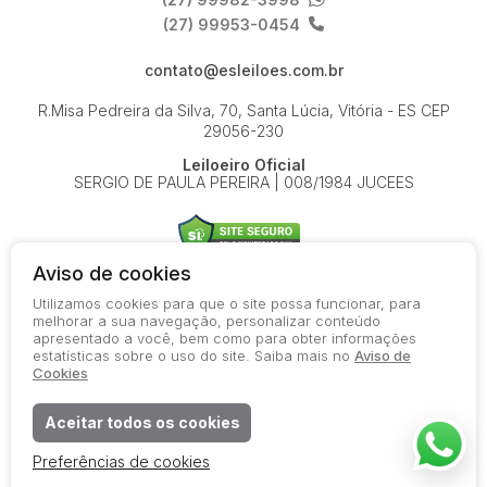
(27) 99953-0454
contato@esleiloes.com.br
R.Misa Pedreira da Silva, 70, Santa Lúcia, Vitória - ES
CEP
29056-230
Leiloeiro Oficial
SERGIO DE PAULA PEREIRA | 008/1984 JUCEES
Aviso de cookies
Utilizamos cookies para que o site possa funcionar, para
© 2026-present - Todos os direitos reservados
melhorar a sua navegação, personalizar conteúdo
apresentado a você, bem como para obter informações
Política de Privacidade
estatísticas sobre o uso do site. Saiba mais no
Aviso de
Aviso de Cookies
Cookies
Termos de Uso
Aceitar todos os cookies
Preferências de cookies