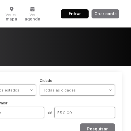
Entrar
Criar conta
Ver no
Ver
mapa
agenda
Cidade
valor
até
R$
Pesquisar