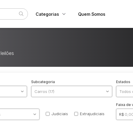
Categorias
Quem Somos
Diversos
Home
Bens diversos
Eventos
Outros materiais
leilões
Fale Conosco
Sucatas
Veículos
Carros
Subcategoria
Estados
Faixa de 
Judiciais
Extrajudiciais
R$