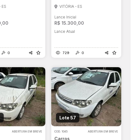
- ES
VITÓRIA - ES
l
Lance Inicial
0,00
R$ 15.300,00
Lance Atual
0
729
0
6
Lote 57
ABERTURA EM BREVE
COD.
1045
ABERTURA EM BREVE
Carros