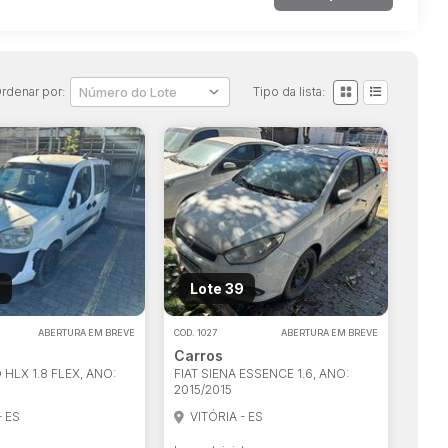
rdenar por:
Tipo da lista:
8
Lote 39
ABERTURA EM BREVE
COD.
1027
ABERTURA EM BREVE
Carros
 HLX 1.8 FLEX, ANO:
FIAT SIENA ESSENCE 1.6, ANO:
2015/2015
- ES
VITÓRIA - ES