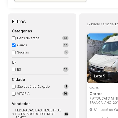
Filtros
Exibindo
1
a
12
de
17
Categorias
Bens diversos
73
Carros
17
Sucatas
5
UF
ES
17
Lote 5
Cidade
São José do Calçado
1
COD.
987
Carros
VITÓRIA
16
FIAT/DUCATO MINI
BRANCA, ANO: 201
Vendedor
São José do Ca
FEDERACAO DAS INDUSTRIAS
DO ESTADO DO ESPIRITO
16
SANTO