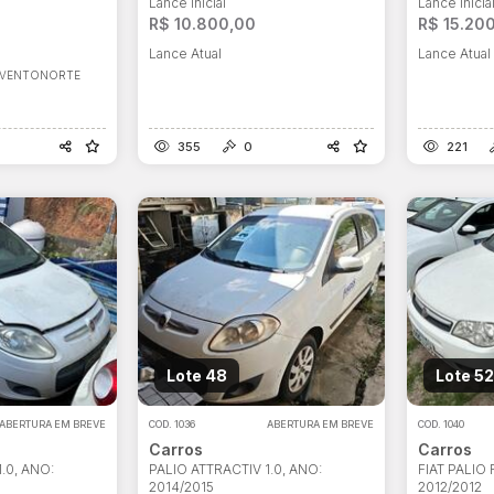
Lance Inicial
Lance Inicia
R$ 10.800,00
R$ 15.20
Lance Atual
Lance Atual
VENTONORTE
355
0
221
Lote 48
Lote 52
ABERTURA EM BREVE
COD.
1036
ABERTURA EM BREVE
COD.
1040
Carros
Carros
.0, ANO:
PALIO ATTRACTIV 1.0, ANO:
FIAT PALIO
2014/2015
2012/2012