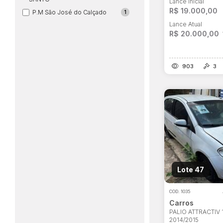
Lance Inicial
R$ 19.000,00
P.M São José do Calçado
1
Lance Atual
R$ 20.000,00
903
3
Lote 47
COD.
1035
Carros
PALIO ATTRACTIV 1
2014/2015