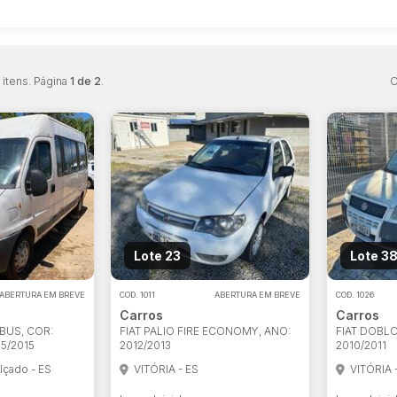
itens. Página
1 de 2
.
O
Lote 23
Lote 3
ABERTURA EM BREVE
COD.
1011
ABERTURA EM BREVE
COD.
1026
Carros
Carros
BUS, COR:
FIAT PALIO FIRE ECONOMY, ANO:
FIAT DOBLO
5/2015
2012/2013
2010/2011
lçado - ES
VITÓRIA - ES
VITÓRIA 