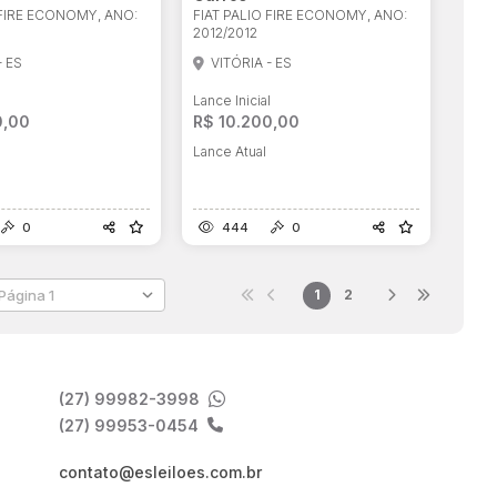
 FIRE ECONOMY, ANO:
FIAT PALIO FIRE ECONOMY, ANO:
2012/2012
- ES
VITÓRIA - ES
l
Lance Inicial
0,00
R$ 10.200,00
Lance Atual
0
444
0
1
2
(27) 99982-3998
(27) 99953-0454
contato@esleiloes.com.br