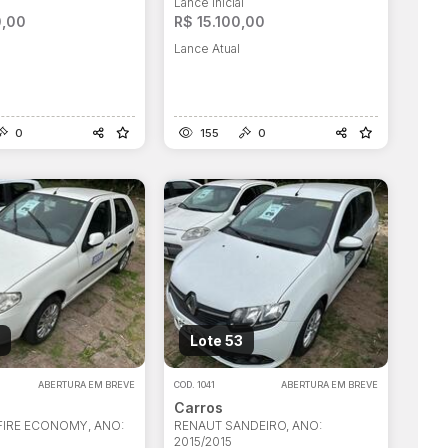
l
Lance Inicial
0,00
R$ 15.100,00
Lance Atual
0
155
0
Lote 53
ABERTURA EM BREVE
COD.
1041
ABERTURA EM BREVE
Carros
 FIRE ECONOMY, ANO:
RENAUT SANDEIRO, ANO:
2015/2015