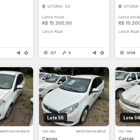
VITÓRIA - ES
VITÓRIA 
Lance Inicial
Lance Inicia
R$ 15.300,00
R$ 10.20
Lance Atual
Lance Atual
127
0
1039
Lote 55
Lote 5
ABERTURA EM BREVE
COD.
1043
ABERTURA EM BREVE
COD.
1044
Carros
Carros