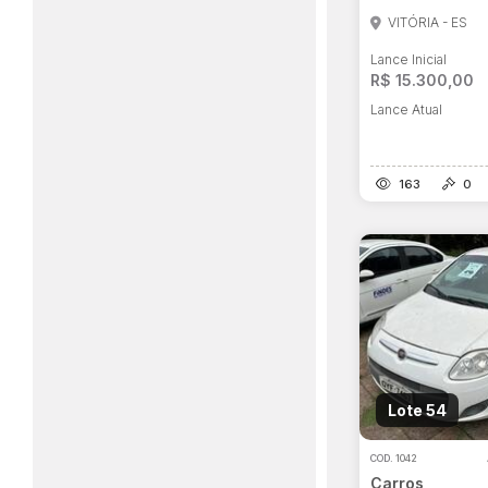
VITÓRIA - ES
Lance Inicial
R$ 15.300,00
Lance Atual
163
0
Lote 54
COD.
1042
Carros